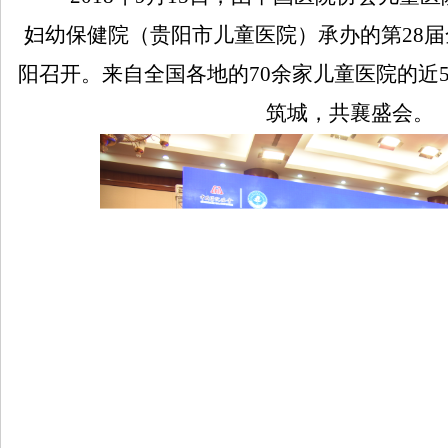
妇幼保健院（贵阳市儿童医院）承办的第
28
届
阳召开。来自全国各地的
70
余家儿童医院的近
筑城，共襄盛会。