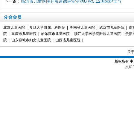
下一篇：
临沂市儿童医院开展道德讲堂活动庆祝5.12国际护士节
北京儿童医院
|
复旦大学附属儿科医院
|
湖南省儿童医院
|
武汉市儿童医院
|
南
院
|
重庆市儿童医院
|
哈尔滨市儿童医院
|
浙江大学医学院附属儿童医院
|
贵阳
院
|
山东聊城市妇女儿童医院
|
山西省儿童医院
|
关
版权所有 
京IC