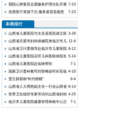
员会在贵阳召开
全及儿童健康行动计划实施方案推进会
我院心肺复苏志愿服务护理分队开展
7-23
培训活动
优质医疗资源下沉 服务基层贫困患
7-23
儿 山西省儿童医院、妇幼保健院启动“青
本类排行
年医师义诊活动”
山西省儿童医院与太谷县医院成立医
3-26
联体并举行揭牌仪式
山西省吕梁市妇幼保健院来临沂市儿
11-6
童医院学习交流
山东省卫计委领导赴临沂市儿童医院
8-12
视察指导
山西省儿童医院召开儿科医联体院长
5-14
座谈会
山西省儿童医院赴临猗帮扶
7-1
国家卫计委科教司刘登峰副司长莅临
4-10
安徽省儿童医院视察指导
贾立群获称“时代楷模”
8-4
山西省人大周然副主任一行在山西省
8-14
儿童医院调研
世界卫生组织专家等访问山西省妇幼
4-25
保健院
临沂市儿童医院健康管理体检中心正
7-1
式启用