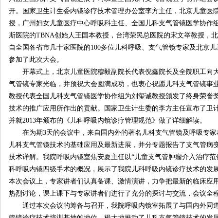
开。国家卫生计生委内镜诊疗技术管理办公室李方主任，北京儿童医
授，广州妇女儿童医疗中心呼吸科主任、全国儿科支气管镜医学协作组
斯医院的TBNA创始人王国本教授，台湾荣民总医院的宋文举教授，
自全国各省市几十家医院的100多位儿科呼吸、支气管镜专家及北京儿童
参加了此次大会。
开幕式上，北京儿童医院穆毅副院长代表倪鑫院长及全院职工向大
气管镜专家光临，并预祝大会圆满成功，也衷心祝愿儿科支气管镜事
教授代表全国儿科支气管镜医学协作组为刘玺诚教授颁发了终身荣誉
技术的推广应用所作出的贡献。国家卫生计生委的李方主任宣布了卫
并就2013年颁布的《儿科呼吸内镜诊疗管理规范》做了详细解读。
在为期3天的会议中，来自国内外的著名儿科支气管镜及呼吸专家奉
儿科支气管镜技术的基础应用及最新进展，并分专题报告了支气管病
技术详解。我院呼吸内镜室焦安夏主任以“儿童支气管肿瘤介入治疗范
科呼吸内镜四级手术的概况，展示了我院儿科呼吸内镜诊疗技术的发
本次会议上，专家讲者们认真备课、激情演讲，力争把最新的临床应
热烈讨论，课上课下与专家讲者们进行了充分的探讨与交流，会议全
通过本次会议的筹备与召开，我院呼吸内镜室拓展了与国内外同道
管镜诊疗技术培训基地的地位，极大地推动了儿科支气管镜技术的发