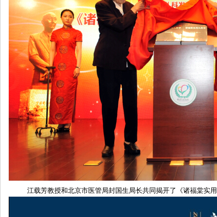
江载芳教授和北京市医管局封国生局长共同揭开了《诸福棠实用